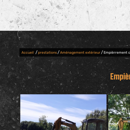
/
/
/
Accueil
prestations
Aménagement extérieur
Empièrrement ch
Empièr