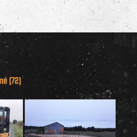
né (72)